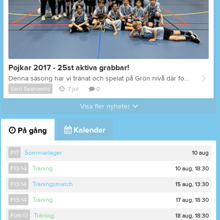
Pojkar 2017 - 25st aktiva grabbar!
Denna säsong har vi tränat och spelat på Grön nivå där fokus är - Rörelseglädje. På träning har vi fokuserat att skapa god självkänsla och lagkänsla och att det just nu är viktigare än strävan att vinna. Men, det är 25st ”vinnarskallar” & ”vinna som ett lag” har grabbarna gjort under hösten på ”sammandrag” och i våras spelade vi Warbergsspelen. Till hösten spelar vi på Blå-nivå, fokus kommer vara passningsspel, ”låta bollen göra jobbet” och fortsätta jobba vidare med rörelseglädje och skapa en go lagkänsla.
Särö Seahawks
7 jul
0
Visa fler nyheter
Kalender
På gång
10 aug
P17
Sommarläger
10 aug, 18:30
F13/14
Träning
15 aug, 13:30
F13/14
Träningsmatch
17 aug, 18:30
F13/14
Träning
18 aug, 18:30
F09/12
Träning