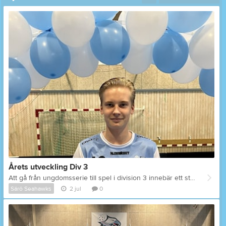
Årets utveckling Div 3
Att gå från ungdomsserie till spel i division 3 innebär ett stort steg, men årets mottagare har tagit klivet med imponerande inställning och målmedvetenhet. Under säsongen har han visat en tydlig utvecklingskurva, anpassat sig till det högre tempot och den tuffare nivån och vuxit in i seniorspelet på ett mycket starkt sätt. Genom hårt arbete, träningsvilja och mod att utmana sig själv har han tagit stora kliv framåt match efter match och blivit en allt viktigare del av laget. Hans utveckling under säsongen har varit både tydlig och inspirerande att följa. Årets utveckling gar till Teo Molund
Särö Seahawks
2 jul
0