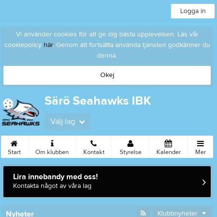
Logga in
Vi använder cookies för att ge dig bästa upplevelsen. Läs vår
cookiepolicy
här
. Genom att fortsätta använda tjänsten godkänner du
denna.
Okej
Särö Seahawks IBK
Välj lag
Start
Om klubben
Kontakt
Styrelse
Kalender
Mer
Lira innebandy med oss!
Kontakta något av våra lag
Nyheter
Klubbnyheter