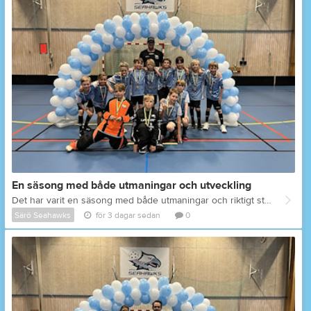
En säsong med både utmaningar och utveckling
Det har varit en säsong med både utmaningar och riktigt stark utveckling för P16. Vi fick en tuff inledning, med flera som slutade, och samtidigt skulle laget ta steget upp till stor plan och 5 mot 5 – något som i sig är en stor omställning. Men det som har vuxit fram under säsongen är imponerande. Vi har byggt en bra stämning i laget, där killarna tränar med fokus, utvecklar sitt positionsspel och passningsspel, och där viljan att bli bättre märks tydligt. Och kanske viktigast av allt – de gör det tillsammans.
Särö Seahawks
för 3 dagar sedan
0