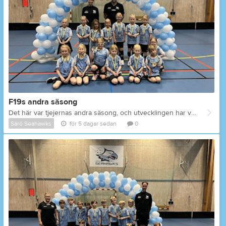
F19s andra säsong
Det här var tjejernas andra säsong, och utvecklingen har varit tydlig. De har tagit stora kliv både i sina individuella tekniker och i hur de spelar tillsammans som ett lag. I år började de också spela sammandrag, och trots att de ofta mött äldre tjejer, har de gått in i varje match med mod, energi och en fantastisk inställning. De deltog dessutom i sin första cup, Våffelkuppen, där de äntligen fick möta jämnåriga och verkligen visa sitt spel och sin lagkänsla. Det här är ett glatt och positivt gäng som alltid ger allt på träning. Vi är väldigt stolta över deras inställning och utveckling, och vi hoppas att få se alla tillbaka nästa säsong. Tjejer — tack för en fin säsong. Ni har varit grymma.
Särö Seahawks
för 5 dagar sedan
0