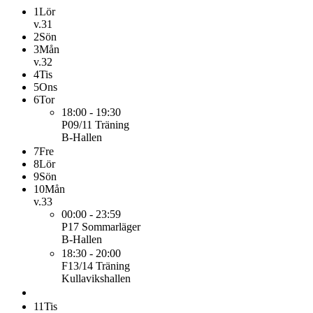
1
Lör
v.31
2
Sön
3
Mån
v.32
4
Tis
5
Ons
6
Tor
18:00 - 19:30
P09/11
Träning
B-Hallen
7
Fre
8
Lör
9
Sön
10
Mån
v.33
00:00 - 23:59
P17
Sommarläger
B-Hallen
18:30 - 20:00
F13/14
Träning
Kullavikshallen
11
Tis