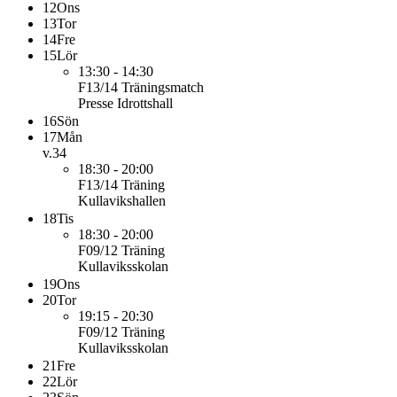
12
Ons
13
Tor
14
Fre
15
Lör
13:30 - 14:30
F13/14
Träningsmatch
Presse Idrottshall
16
Sön
17
Mån
v.34
18:30 - 20:00
F13/14
Träning
Kullavikshallen
18
Tis
18:30 - 20:00
F09/12
Träning
Kullaviksskolan
19
Ons
20
Tor
19:15 - 20:30
F09/12
Träning
Kullaviksskolan
21
Fre
22
Lör