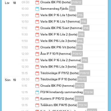
22:00
09:00
Onsala IBK F10 (borta)
F09/12
Lör
18
18:15
10:00
Sammandrag Fjärås
P16
09:45
10:30
Varla IBK P 16 Lila 1 (borta)
P16
13:05
10:50
Varla IBK P 16 Lila 1 (hemma)
P16
12:30
11:10
Onsala IBK P16 Svart (hemma)
P16
12:50
11:30
Varla IBK P 16 Lila 2 (borta)
P16
13:10
11:50
Varla IBK P16 Lila 3 (borta)
P16
13:30
11:50
Onsala IBK P16 Vit (borta)
P16
13:50
12:00
Åsa IF F 10/11 (hemma)
F09/12
13:50
12:10
Varla IBK P 16 Lila 2 (hemma)
P16
12:45
12:30
Varla IBK P16 Lila 3 (borta)
P16
14:10
15:15
Träslövsläge IF F11/12 (borta)
F09/12
14:30
09:30
Träslövsläge IF P 10 (borta)
P11/12
Sön
19
16:00
11:15
Onsala IBK P10 (hemma)
P11/12
11:30
12:15
F13/14 Innebandy sammandrag
F13/14
13:15
13:00
Kustens IF P10/12 (borta)
P11/12
16:00
13:15
Tvååkers IBK F14/15 (borta)
F13/14
15:00