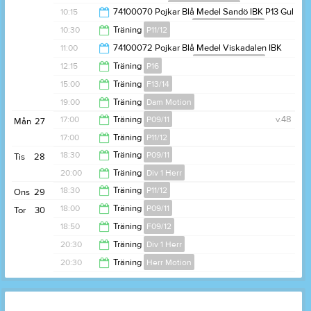
Sandö IBK P13 Gul
Föreningsdomare
10:30
10:15
74100070 Pojkar Blå Medel Sandö IBK P13 Gul
Viskadalen IBK P/F 12/13
Föreningsdomare
10:10
10:30
Träning
P11/12
10:55
11:00
74100072 Pojkar Blå Medel Viskadalen IBK
P/F 12/13 Särö IBK P12/13
Föreningsdomare
12:00
12:15
Träning
P16
11:40
15:00
Träning
F13/14
13:30
19:00
Träning
Dam Motion
16:30
17:00
Träning
P09/11
v.48
Mån
27
20:30
17:00
Träning
P11/12
18:30
18:30
Träning
P09/11
Tis
28
18:30
20:00
Träning
Div 1 Herr
20:00
18:30
Träning
P11/12
Ons
29
21:30
18:00
Träning
P09/11
Tor
30
20:00
18:50
Träning
F09/12
19:15
20:30
Träning
Div 1 Herr
20:30
20:30
Träning
Herr Motion
22:00
22:00