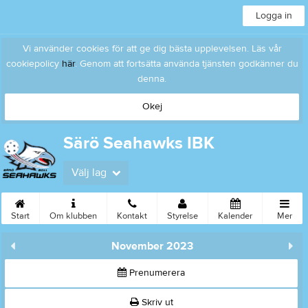
Logga in
Vi använder cookies för att ge dig bästa upplevelsen. Läs vår
cookiepolicy
här
. Genom att fortsätta använda tjänsten godkänner du
denna.
Okej
Särö Seahawks IBK
Välj lag
Start
Om klubben
Kontakt
Styrelse
Kalender
Mer
November 2023
Prenumerera
Skriv ut