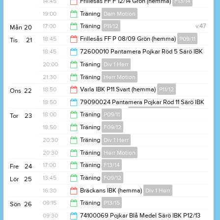
14:45
Frillesås FF F 12/14 Grön (hemma)
F13/14
15:15
19:00
Träning
Dam Motion
16:45
17:00
Träning
P11/12
v.47
Mån
20
20:30
18:45
Frillesås FF P 08/09 Grön (hemma)
P09/11
Tis
21
18:30
18:45
72600010 Pantamera Pojkar Röd 5 Särö IBK
P08/10* Frillesås FF P 08/09 Grön
20:45
20:00
Träning
Div 1 Herr
Föreningsdomare
20:15
21:30
Träning
Herr Motion
21:30
18:50
Varla IBK P11 Svart (hemma)
P11/12
Ons
22
22:30
18:50
79090024 Pantamera Pojkar Röd 11 Särö IBK
P11 Varla IBK P11 Svart
Föreningsdomare
20:50
18:00
Träning
P09/11
Tor
23
20:15
18:50
Träning
F09/12
19:15
20:30
Träning
Div 1 Herr
20:30
20:30
Träning
Herr Motion
22:00
17:00
Träning
F13/14
Fre
24
22:00
13:45
Träning
F09/12
Lör
25
18:15
16:30
Bräckans IBK (hemma)
Div 1 Herr
15:30
09:15
Träning
P13/15
Sön
26
18:30
09:30
74100069 Pojkar Blå Medel Särö IBK P12/13