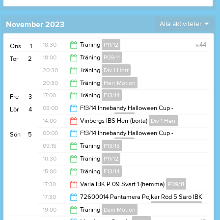
November 2023
Alla aktiviteter
18:30
Träning
P11/12
v.44
Ons
1
18:00
Träning
P09/11
Tor
2
20:00
20:30
Träning
Div 1 Herr
19:15
20:30
Träning
Herr Motion
22:00
17:00
Träning
F13/14
Fre
3
22:00
08:00
F13/14 Innebandy Halloween Cup -
Lör
4
Intresseanmälan
F13/14
18:15
14:00
Vinbergs IBS Herr (borta)
Div 1 Herr
00:00
00:00
F13/14 Innebandy Halloween Cup -
Sön
5
Intresseanmälan
F13/14
16:00
09:15
Träning
P13/15
16:00
10:30
Träning
P11/12
10:30
15:00
Träning
F13/14
12:00
17:30
Varla IBK P 09 Svart 1 (hemma)
P09/11
16:30
17:30
72600014 Pantamera Pojkar Röd 5 Särö IBK
P08/10* Varla IBK P 09 Svart 1
Föreningsdomare
19:30
19:00
Träning
Dam Motion