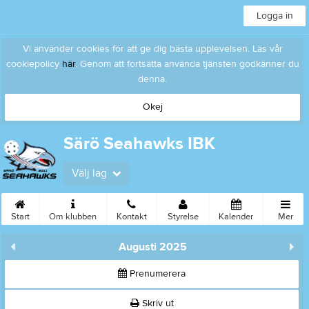
Logga in
Vi använder cookies för att ge dig bästa upplevelsen. Läs vår
cookiepolicy
här
. Genom att fortsätta använda tjänsten godkänner du
denna.
Okej
Särö Seahawks IBK
Välj lag
Start
Om klubben
Kontakt
Styrelse
Kalender
Mer
Augusti 2025
Prenumerera
Skriv ut