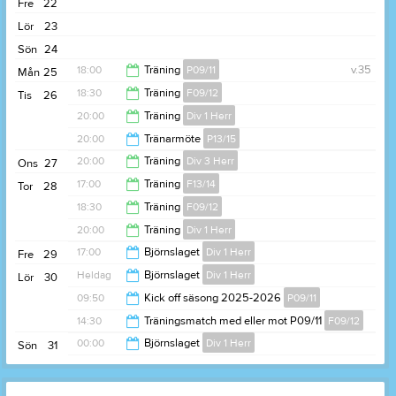
Fre
22
21:30
Lör
23
Sön
24
18:00
Träning
P09/11
v.35
Mån
25
18:30
Träning
F09/12
Tis
26
19:30
20:00
Träning
Div 1 Herr
20:00
20:00
Tränarmöte
P13/15
21:30
20:00
Träning
Div 3 Herr
Ons
27
21:00
17:00
Träning
F13/14
Tor
28
21:30
18:30
Träning
F09/12
18:15
20:00
Träning
Div 1 Herr
20:00
17:00
Björnslaget
Div 1 Herr
Fre
29
21:30
Heldag
Björnslaget
Div 1 Herr
Lör
30
00:00
09:50
Kick off säsong 2025-2026
P09/11
14:30
Träningsmatch med eller mot P09/11
F09/12
17:00
00:00
Björnslaget
Div 1 Herr
Sön
31
15:45
18:00