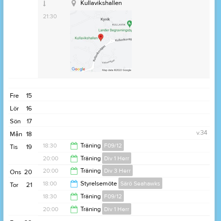
Kullavikshallen
21:30
Fre
15
Lör
16
Sön
17
v.34
Mån
18
18:30
Träning
F09/12
Tis
19
20:00
Träning
Div 1 Herr
20:00
20:00
Träning
Div 3 Herr
Ons
20
21:30
18:00
Styrelsemöte
Särö Seahawks
Tor
21
21:30
18:30
Träning
F09/12
21:00
20:00
Träning
Div 1 Herr
20:00