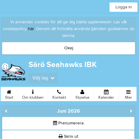
Logga in
Vi använder cookies för att ge dig bästa upplevelsen. Läs vår
cookiepolicy
här
. Genom att fortsätta använda tjänsten godkänner du
denna.
Okej
Särö Seahawks IBK
Välj lag
Start
Om klubben
Kontakt
Styrelse
Kalender
Mer
Juni 2026
Prenumerera
Skriv ut