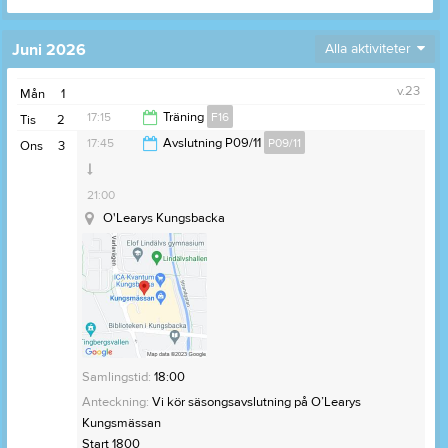
Juni 2026
Alla aktiviteter
v.23
Mån
1
17:15
Träning
F16
Tis
2
17:45
Avslutning P09/11
P09/11
Ons
3
18:30
21:00
O'Learys Kungsbacka
Samlingstid:
18:00
Anteckning:
Vi kör säsongsavslutning på O’Learys
Kungsmässan
Start 1800