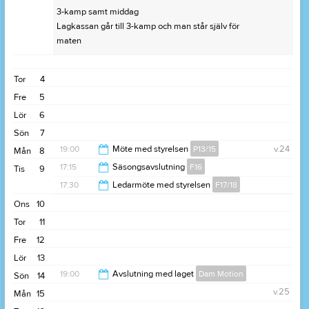
3-kamp samt middag
Lagkassan går till 3-kamp och man står själv för
maten
Tor
4
Fre
5
Lör
6
Sön
7
19:00
Möte med styrelsen
P13/15
v.24
Mån
8
17:15
Säsongsavslutning
F16
Tis
9
20:00
17:30
Ledarmöte med styrelsen
F17/18
18:30
Ons
10
18:30
Tor
11
Fre
12
Lör
13
19:00
Avslutning med laget
Dam Motion
Sön
14
v.25
Mån
15
22:00