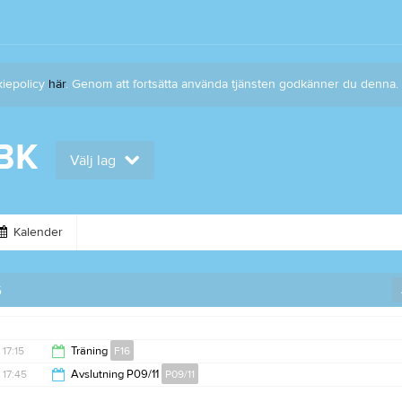
kiepolicy
här
. Genom att fortsätta använda tjänsten godkänner du denna.
IBK
Välj lag
Kalender
6
17:15
Träning
F16
17:45
Avslutning P09/11
P09/11
18:30