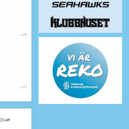
v.26
v.27