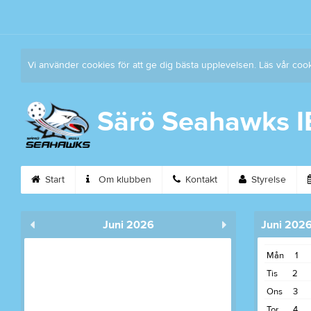
Vi använder cookies för att ge dig bästa upplevelsen. Läs vår coo
Särö Seahawks 
Start
Om klubben
Kontakt
Styrelse
Juni 2026
Juni 202
Mån
1
Tis
2
Ons
3
Tor
4