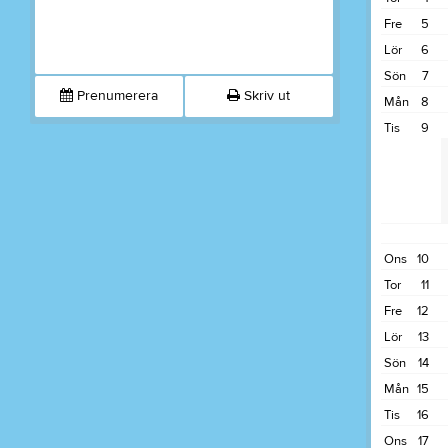
Fre
5
Lör
6
Sön
7
Prenumerera
Skriv ut
Mån
8
Tis
9
Ons
10
Tor
11
Fre
12
Lör
13
Sön
14
Mån
15
Tis
16
Ons
17