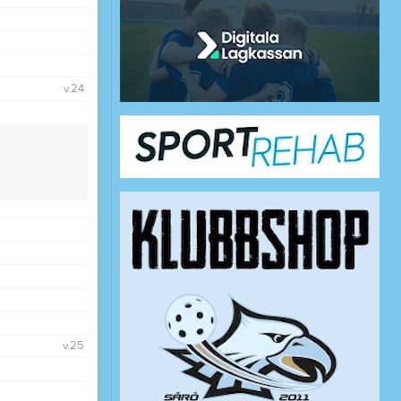
v.24
v.25