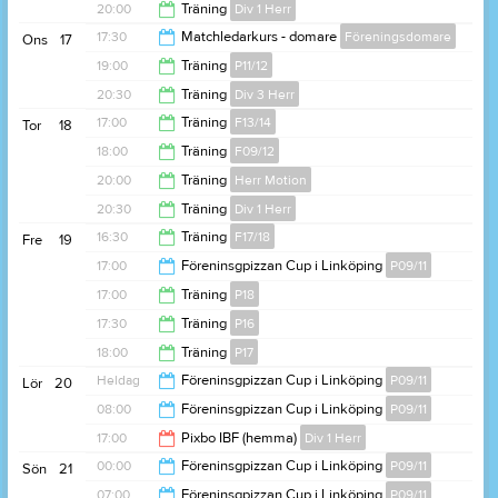
20:00
20:00
Träning
Div 1 Herr
21:30
17:30
Matchledarkurs - domare
Föreningsdomare
Ons
17
21:30
19:00
Träning
P11/12
21:00
20:30
Träning
Div 3 Herr
20:30
17:00
Träning
F13/14
Tor
18
22:00
18:00
Träning
F09/12
18:15
20:00
Träning
Herr Motion
19:15
20:30
Träning
Div 1 Herr
21:30
16:30
Träning
F17/18
Fre
19
22:00
17:00
Föreninsgpizzan Cup i Linköping
P09/11
17:30
17:00
Träning
P18
00:00
17:30
Träning
P16
18:00
18:00
Träning
P17
18:30
Heldag
Föreninsgpizzan Cup i Linköping
P09/11
Lör
20
19:00
08:00
Föreninsgpizzan Cup i Linköping
P09/11
17:00
Pixbo IBF (hemma)
Div 1 Herr
23:00
00:00
Föreninsgpizzan Cup i Linköping
P09/11
Sön
21
19:00
07:00
Föreninsgpizzan Cup i Linköping
P09/11