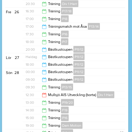
20:30
20:30
Träning
Div 1 Herr
21:30
16:30
Träning
F17/18
Fre
26
22:00
17:00
Träning
P18
17:30
17:00
Träningsmatch mot Åsa
F13/14
18:00
17:30
Träning
P16
18:30
18:00
Träning
P17
18:30
20:00
Bästkustcupen
P11/12
19:00
Heldag
Bästkustcupen
P11/12
Lör
27
00:00
18:00
Bästkustcupen
P11/12
00:00
Bästkustcupen
P11/12
Sön
28
19:00
09:00
Bästkustcupen
P11/12
22:00
09:30
Träning
P13/15
13:00
12:30
Mullsjö AIS Utveckling (borta)
Div 1 Herr
11:00
13:00
Träning
P19/20
14:30
14:00
Träning
F19
14:00
15:00
Träning
P16
15:00
19:00
Träning
Dam Motion