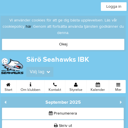
Logga in
Vi använder cookies för att ge dig bästa upplevelsen. Läs vår
cookiepolicy
här
. Genom att fortsätta använda tjänsten godkänner du
denna.
Okej
Särö Seahawks IBK
Välj lag
Start
Om klubben
Kontakt
Styrelse
Kalender
Mer
September 2025
Prenumerera
Skriv ut