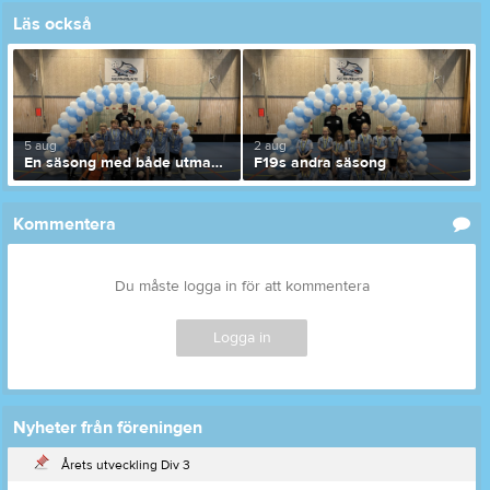
Läs också
5 aug
2 aug
En säsong med både utmaningar och utveckling
F19s andra säsong
Kommentera
Du måste logga in för att kommentera
Logga in
Nyheter från föreningen
Årets utveckling Div 3