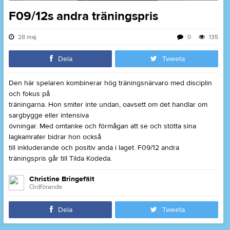
F09/12s andra träningspris
28 maj
0
135
Dela
Tweeta
Den här spelaren kombinerar hög träningsnärvaro med disciplin
och fokus på
träningarna. Hon smiter inte undan, oavsett om det handlar om
sargbygge eller intensiva
övningar. Med omtanke och förmågan att se och stötta sina
lagkamrater bidrar hon också
till inkluderande och positiv anda i laget. F09/12 andra
träningspris går till Tilda Kodeda.
Christine Bringefält
Ordförande
Dela
Tweeta