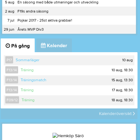
5 aug
En säsong med både utmaningar och utveckling
2 aug
F19s andra säsong
7 jul
Pojkar 2017 - 25st aktiva grabbar!
29 jun
Årets MVP Div3
Kalender
På gång
10 aug
P17
Sommarläger
10 aug, 18:30
F13/14
Träning
15 aug, 13:30
F13/14
Träningsmatch
17 aug, 18:30
F13/14
Träning
18 aug, 18:30
F09/12
Träning
Kalenderöversikt