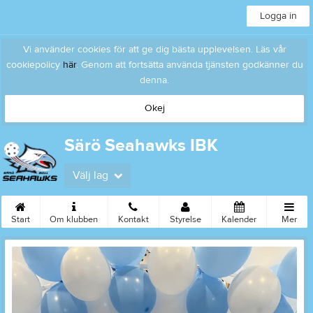
Logga in
Vi använder cookies för att ge dig bästa upplevelsen. Läs vår
cookiepolicy
här
. Genom att fortsätta använda tjänsten godkänner du
denna.
Okej
Särö Seahawks IBK
Välj lag
Start
Om klubben
Kontakt
Styrelse
Kalender
Mer